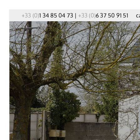
+33 (0)
1 34 85 04 73
|
+33 (0)
6 37 50 91 51
c