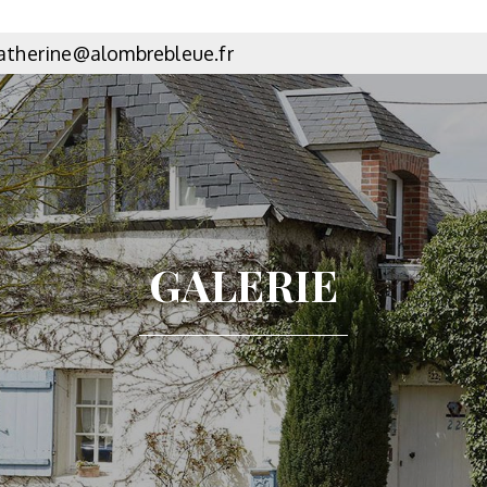
atherine@alombrebleue.fr
GALERIE