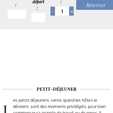
:
départ
:
:
PETIT-DÉJEUNER
es petits déjeuners, servis quand les hôtes le
L
désirent, sont des moments privilégiés, pour bien
commencer sa journée de travail ou de repos. Il