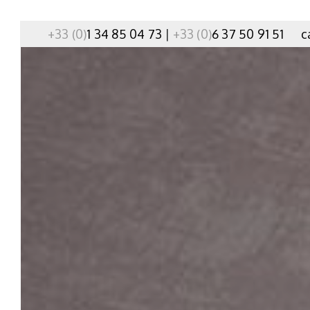
+33 (0)
1 34 85 04 73
|
+33 (0)
6 37 50 91 51
c